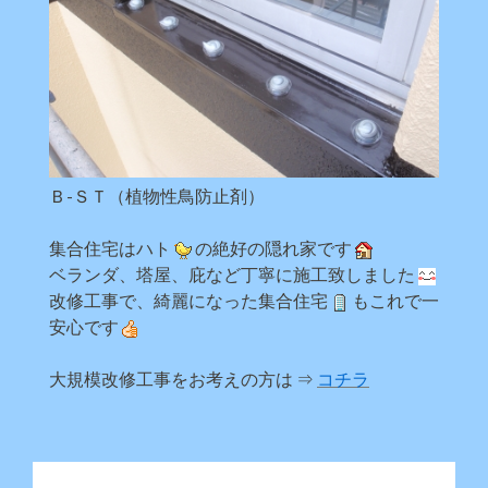
Ｂ-ＳＴ（植物性鳥防止剤）
集合住宅はハト
の絶好の隠れ家です
ベランダ、塔屋、庇など丁寧に施工致しました
改修工事で、綺麗になった集合住宅
もこれで一
安心です
大規模改修工事をお考えの方は ⇒
コチラ