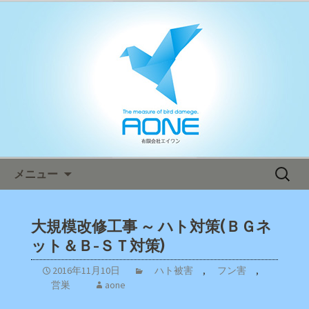
鳥害対策ならエイワン！日本全国へ迅
速対応！
エイワン オフィシャルブログ
コンテンツへ移動
検
メニュー
索:
大規模改修工事 ～ ハト対策(ＢＧネ
ット＆Ｂ-ＳＴ対策)
2016年11月10日
ハト被害
,
フン害
,
営巣
aone