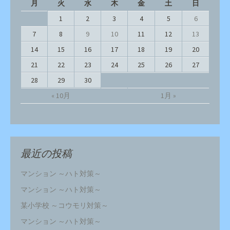
月
火
水
木
金
土
日
1
2
3
4
5
6
7
8
9
10
11
12
13
14
15
16
17
18
19
20
21
22
23
24
25
26
27
28
29
30
« 10月
1月 »
最近の投稿
マンション ～ハト対策～
マンション ～ハト対策～
某小学校 ～コウモリ対策～
マンション ～ハト対策～