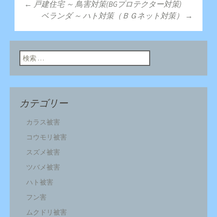
←
戸建住宅 ～ 鳥害対策(BGプロテクター対策)
投稿ナビゲーショ
ベランダ ～ ハト対策（ＢＧネット対策）
→
ン
検索:
カテゴリー
カラス被害
コウモリ被害
スズメ被害
ツバメ被害
ハト被害
フン害
ムクドリ被害