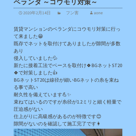
ベランダ ～コウモリ対策～
2020年2月14日
フン害
aone
賃貸マンションのベランダにコウモリ対策に行っ
て来ました😁
既存でネットを取付けてありましたが隙間が多数
あり
侵入していました💦
新たに接着工法でベースを取付け🍀BGネットST20
🍀で対策しました👍
BGネットST20は線径が細いBGネットの糸を束ね
る事で高い
耐久性を備えています💪✨
束ねてはいるのですが糸径が1.2ミリと細く軽量で
圧迫感がない
仕上がりに高級感があるのが特徴です😊
隙間がないのを確認して施工完了です👩