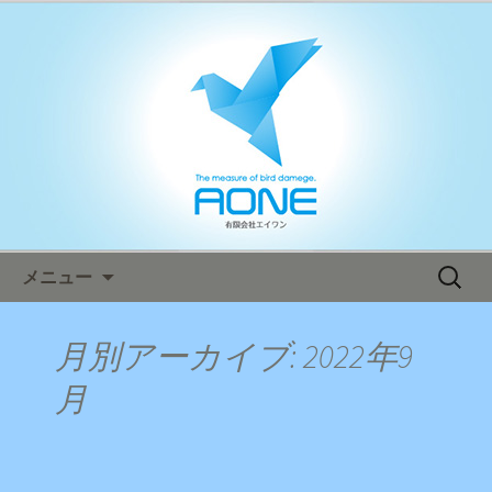
鳥害対策ならエイワン！日本全国へ迅
速対応！
エイワン オフィシャルブログ
コンテンツへ移動
検
メニュー
索:
月別アーカイブ: 2022年9
月