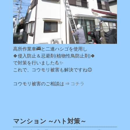
高所作業車🚎と二連ハシゴを使用し
🍀侵入防止＆忌避剤(植物性鳥防止剤)🍀
で対策を行いました💪✨
これで、コウモリ被害も解決ですね😊
コウモリ被害のご相談は ⇒
コチラ
マンション ～ハト対策～