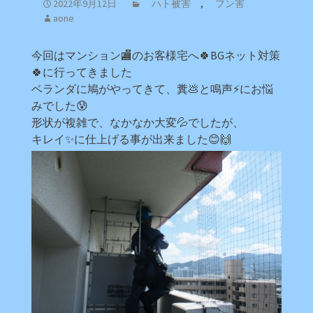
2022年9月12日
ハト被害
,
フン害
aone
今回はマンション🏬のお客様宅へ🍀BGネット対策
🍀に行ってきました
ベランダに鳩がやってきて、糞💩と鳴声⚡にお悩
みでした😰
形状が複雑で、なかなか大変💦でしたが、
キレイ✨に仕上げる事が出来ました😊🙌