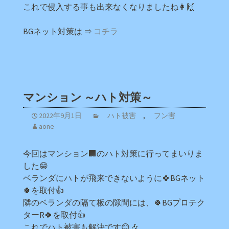
これで侵入する事も出来なくなりましたね👩🙌
BGネット対策は ⇒
コチラ
マンション ～ハト対策～
2022年9月1日
ハト被害
,
フン害
aone
今回はマンション🏢のハト対策に行ってまいりま
した😁
ベランダにハトが飛来できないように🍀BGネット
🍀を取付👍
隣のベランダの隔て板の隙間には、🍀BGプロテク
ターR🍀を取付👍
これでハト被害も解決です😊🎶