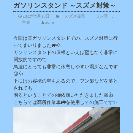
ガソリンスタンド ～スズメ対策～
2022年9月29日
スズメ被害
,
フン害
,
営巣
aone
今回は某ガソリンスタンドでの、スズメ対策に行
ってまいりました🚐💨
ガソリンスタンドの屋根といえば壁もなく非常に
開放的ですので
鳥達にとっても非常に休憩しやすい場所なんです
😣💦
下にはお客様の車もあるので、フン💩などを落と
されても
困るということでの御依頼いただきました😁👍
こちらでは高所作業車🚎を使用しての施工です✨