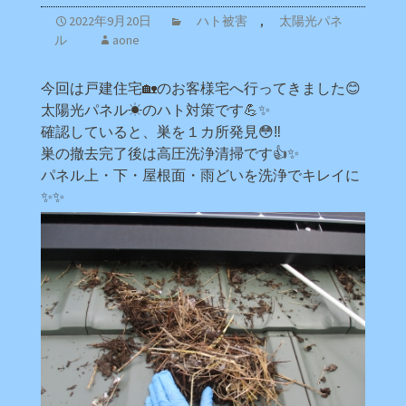
2022年9月20日
ハト被害
,
太陽光パネ
ル
aone
今回は戸建住宅🏡のお客様宅へ行ってきました😊
太陽光パネル☀のハト対策です💪✨
確認していると、巣を１カ所発見😳‼
巣の撤去完了後は高圧洗浄清掃です👍✨
パネル上・下・屋根面・雨どいを洗浄でキレイに
✨✨