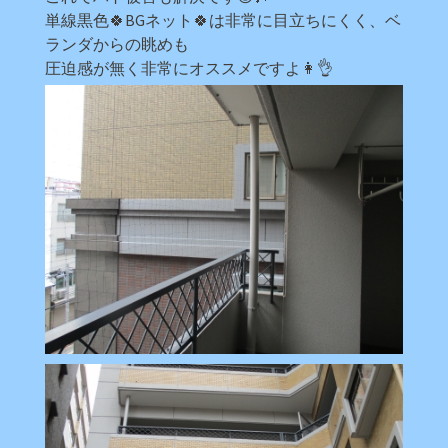
単線黒色🍀BGネット🍀は非常に目立ちにくく、ベ
ランダからの眺めも
圧迫感が無く非常にオススメですよ👩👌