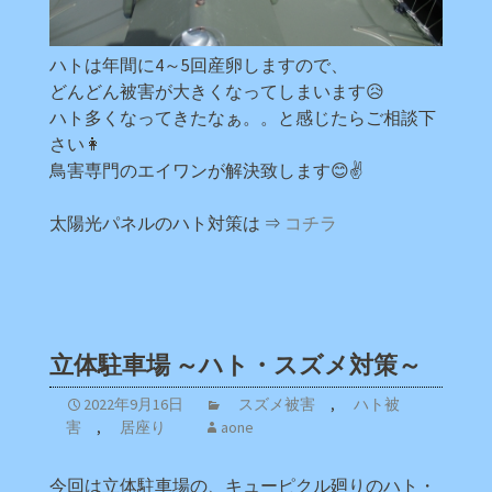
ハトは年間に4～5回産卵しますので、
どんどん被害が大きくなってしまいます😥
ハト多くなってきたなぁ。。と感じたらご相談下
さい👩
鳥害専門のエイワンが解決致します😊✌
太陽光パネルのハト対策は ⇒
コチラ
立体駐車場 ～ハト・スズメ対策～
2022年9月16日
スズメ被害
,
ハト被
害
,
居座り
aone
今回は立体駐車場の、キューピクル廻りのハト・