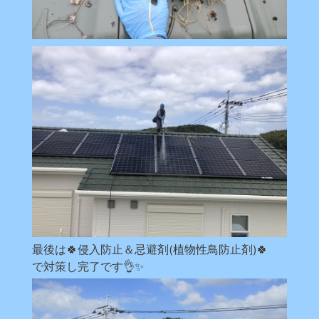
最後は🍀侵入防止＆忌避剤(植物性鳥防止剤)🍀
で対策し完了です👌✨