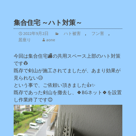
集合住宅 ～ハト対策～
2022年9月2日
ハト被害
,
フン害
,
居座り
aone
今回は集合住宅🏬の共用スペース上部のハト対策
です👷
既存で剣山が施工されてましたが、あまり効果が
見られない😥
という事で、ご依頼い頂きました👍✨
既存であった剣山を撤去し、🍀BGネット🍀を設置
し作業終了です😊