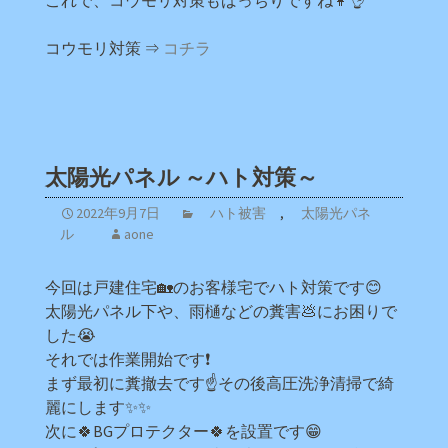
これで、コウモリ対策もばっちりですね👩👌
コウモリ対策 ⇒
コチラ
太陽光パネル ～ハト対策～
2022年9月7日
ハト被害
,
太陽光パネ
ル
aone
今回は戸建住宅🏡のお客様宅でハト対策です😊
太陽光パネル下や、雨樋などの糞害💩にお困りで
した😭
それでは作業開始です❗
まず最初に糞撤去です☝その後高圧洗浄清掃で綺
麗にします✨✨
次に🍀BGプロテクター🍀を設置です😁