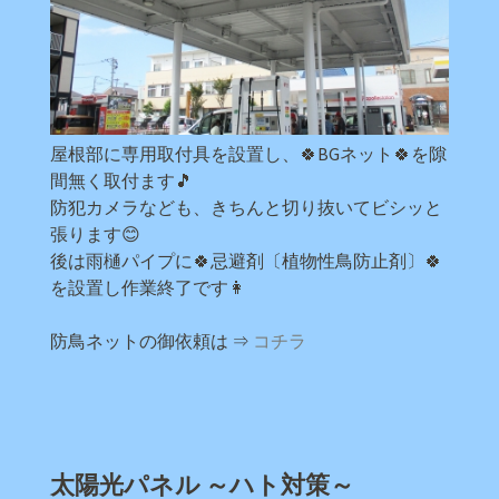
屋根部に専用取付具を設置し、🍀BGネット🍀を隙
間無く取付ます🎵
防犯カメラなども、きちんと切り抜いてビシッと
張ります😊
後は雨樋パイプに🍀忌避剤〔植物性鳥防止剤〕🍀
を設置し作業終了です👩
防鳥ネットの御依頼は ⇒
コチラ
太陽光パネル ～ハト対策～