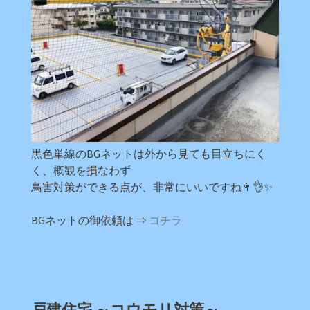
黒色単線のBGネットは外から見ても目立ちにく
く、概観を損なわず
鳥害対策ができる点が、非常にいいですね👩👌✨
BGネットの御依頼は ⇒
コチラ
戸建住宅 ～コウモリ対策～