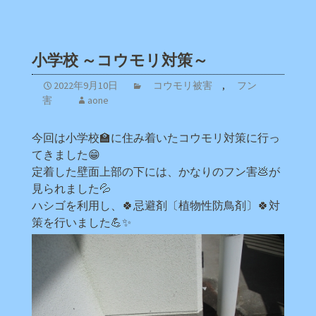
小学校 ～コウモリ対策～
2022年9月10日
コウモリ被害
,
フン
害
aone
今回は小学校🏫に住み着いたコウモリ対策に行っ
てきました😁
定着した壁面上部の下には、かなりのフン害💩が
見られました💦
ハシゴを利用し、🍀忌避剤〔植物性防鳥剤〕🍀対
策を行いました💪✨