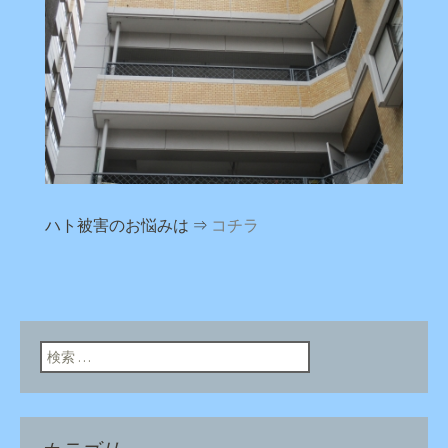
ハト被害のお悩みは ⇒
コチラ
検索: