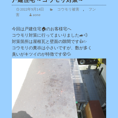
2022年9月14日
コウモリ被害
,
フン
害
aone
今回は戸建住宅🏠のお客様宅へ
コウモリ対策に行ってまいりました🚙💨
対策箇所は屋根瓦と壁面の隙間です👍✨
コウモリの糞💩は小さいですが、数が多く
臭いがキツイのが特徴です😵💦