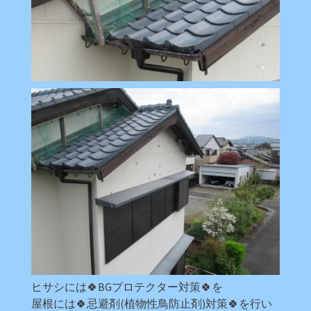
ヒサシには🍀BGプロテクター対策🍀を
屋根には🍀忌避剤(植物性鳥防止剤)対策🍀を行い