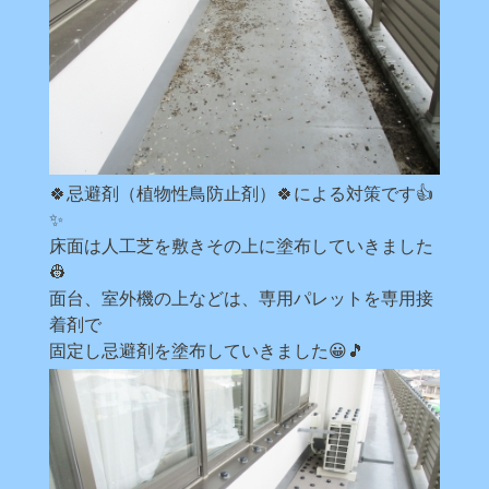
🍀忌避剤（植物性鳥防止剤）🍀による対策です👍
✨
床面は人工芝を敷きその上に塗布していきました
👷
面台、室外機の上などは、専用パレットを専用接
着剤で
固定し忌避剤を塗布していきました😀🎵