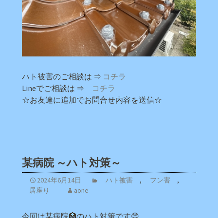
ハト被害のご相談は ⇒
コチラ
Lineでご相談は ⇒
コチラ
☆お友達に追加でお問合せ内容を送信☆
某病院 ～ハト対策～
2024年6月14日
ハト被害
,
フン害
,
居座り
aone
今回は某病院🏥のハト対策です😊