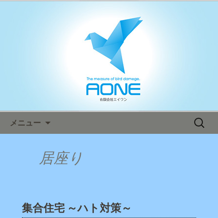
鳥害対策ならエイワン！日本全国へ迅
速対応！
エイワン オフィシャルブログ
コンテンツへ移動
検
メニュー
索:
居座り
集合住宅 ～ハト対策～