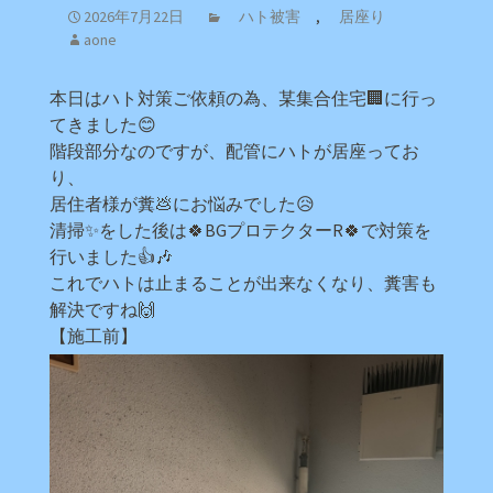
2026年7月22日
ハト被害
,
居座り
aone
本日はハト対策ご依頼の為、某集合住宅🏢に行っ
てきました😊
階段部分なのですが、配管にハトが居座ってお
り、
居住者様が糞💩にお悩みでした😥
清掃✨をした後は🍀BGプロテクターR🍀で対策を
行いました👍🎶
これでハトは止まることが出来なくなり、糞害も
解決ですね🙌
【施工前】