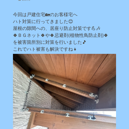
今回は戸建住宅🏡のお客様宅へ
ハト対策に行ってきました😊
屋根の隙間への、居座り防止対策です💪🎶
🍀ＢＧネット🍀や🍀忌避剤(植物性鳥防止剤)🍀
を被害箇所別に対策を行いました🎵
これでハト被害も解決ですね👧