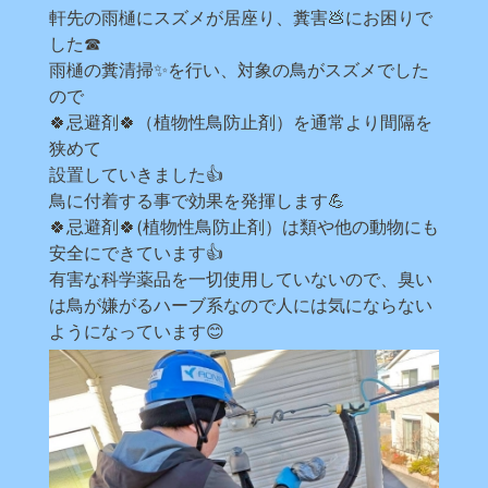
軒先の雨樋にスズメが居座り、糞害💩にお困りで
した☎
雨樋の糞清掃✨を行い、対象の鳥がスズメでした
ので
🍀忌避剤🍀（植物性鳥防止剤）を通常より間隔を
狭めて
設置していきました👍
鳥に付着する事で効果を発揮します💪
🍀忌避剤🍀(植物性鳥防止剤）は類や他の動物にも
安全にできています👍
有害な科学薬品を一切使用していないので、臭い
は鳥が嫌がるハーブ系なので人には気にならない
ようになっています😊