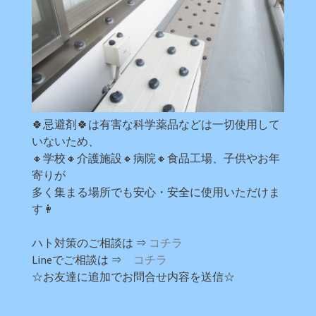
🍀忌避剤🍀は有害な科学薬品などは一切使用して
いないため、
🔸学校🔸介護施設🔸病院🔸食品工場、子供やお年
寄りが
多く集まる場所でも安心・安全に使用いただけま
す👩
ハト対策のご相談は ⇒
コチラ
Lineでご相談は ⇒
コチラ
☆お友達に追加でお問合せ内容を送信☆