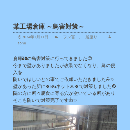
某工場倉庫 ～鳥害対策～
2024年3月11日
フン害
,
居座り
aone
倉庫🏰の鳥害対策に行ってきました😊
今まで壁がありましたが改装でなくなり、鳥の侵
入を
防いでほしいとの事でご依頼いただきました💪✨
壁があった所に🍀BGネット20🍀で対策しました👷
隅の方に所々腐食に寄る穴が空いている所があり
そこも防いで対策完了です👍✨