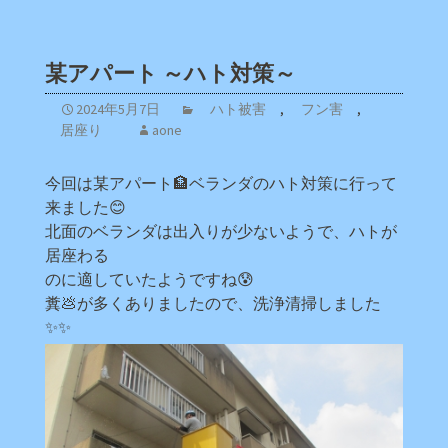
某アパート ～ハト対策～
2024年5月7日
ハト被害
,
フン害
,
居座り
aone
今回は某アパート🏦ベランダのハト対策に行って
来ました😊
北面のベランダは出入りが少ないようで、ハトが
居座わる
のに適していたようですね😰
糞💩が多くありましたので、洗浄清掃しました
✨✨