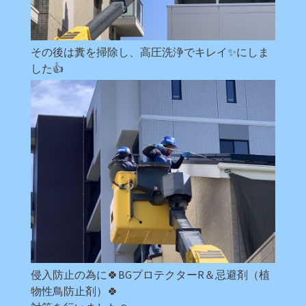
その後は糞を掃除し、高圧洗浄でキレイ✨にしま
した👍
侵入防止の為に🍀BGプロテクターR＆忌避剤（植
物性鳥防止剤）🍀