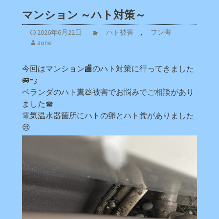
マンション ～ハト対策～
2026年6月22日
ハト被害
,
フン害
aone
今回はマンション🏬のハト対策に行ってきました
🚐💨
ベランダのハト糞💩被害でお悩みでご相談があり
ました☎
電気温水器箇所にハトの卵とハト糞がありました
😢