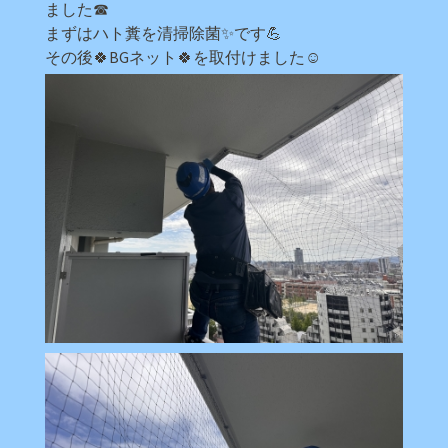
ました☎
まずはハト糞を清掃除菌✨です💪
その後🍀BGネット🍀を取付けました☺