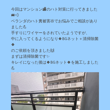
今回はマンション🏬のハト対策に行ってきました
🚐💨
ベランダのハト糞被害💩でお悩みでご相談があり
ました💪
手すりにワイヤーをされていたようですが、
中に入ってくるようになり🍀BGネット＋清掃除菌
🍀
のご依頼を頂きました🙌
まずは清掃除菌です✨
キレイになった後は🍀BGネット🍀を施工しました
💪