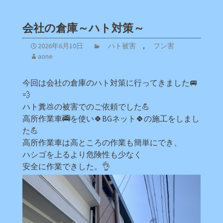
会社の倉庫～ハト対策～
2026年6月10日
ハト被害
,
フン害
aone
今回は会社の倉庫のハト対策に行ってきました🚐
💨
ハト糞💩の被害でのご依頼でした💪
高所作業車🚎を使い🍀BGネット🍀の施工をしまし
た💪
高所作業車は高ところの作業も簡単にでき、
ハシゴを上るより危険性も少なく
安全に作業できした。👌