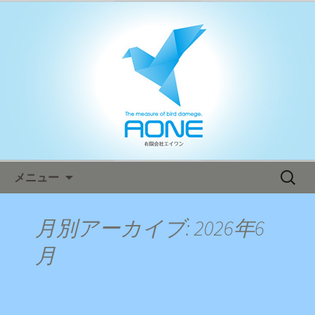
鳥害対策ならエイワン！日本全国へ迅
速対応！
エイワン オフィシャルブログ
コンテンツへ移動
検
メニュー
索:
月別アーカイブ: 2026年6
月