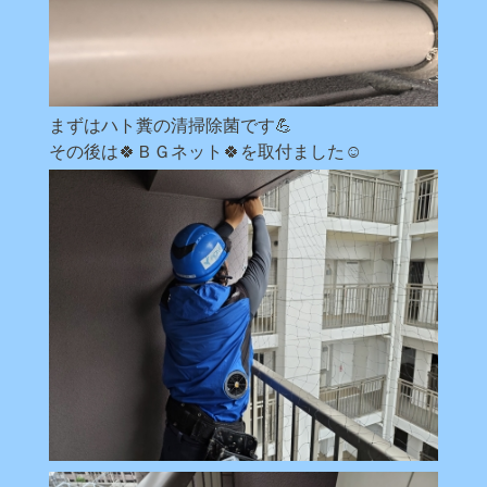
まずはハト糞の清掃除菌です💪
その後は🍀ＢＧネット🍀を取付ました☺