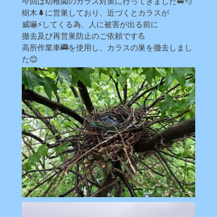
今回は幼稚園のカラス対策に行ってきました🚐💨
樹木🌲に営巣しており、近づくとカラスが
威嚇⚡してくる為、人に被害が出る前に
撤去及び再営巣防止のご依頼です💪
高所作業車🚎を使用し、カラスの巣を撤去しまし
た😊