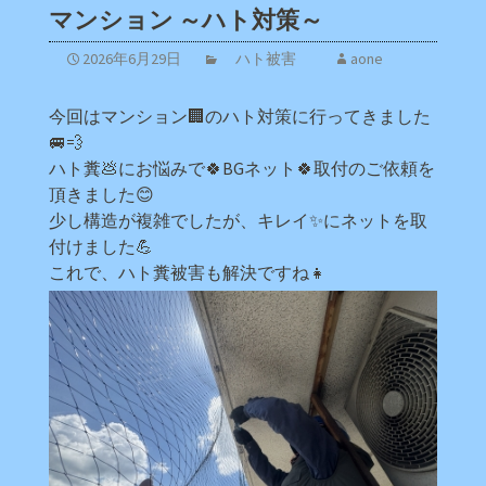
マンション ～ハト対策～
2026年6月29日
ハト被害
aone
今回はマンション🏢のハト対策に行ってきました
🚐💨
ハト糞💩にお悩みで🍀BGネット🍀取付のご依頼を
頂きました😊
少し構造が複雑でしたが、キレイ✨にネットを取
付けました💪
これで、ハト糞被害も解決ですね👧