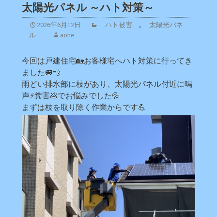
太陽光パネル ～ハト対策～
2026年6月12日
ハト被害
,
太陽光パネ
ル
aone
今回は戸建住宅🏡お客様宅へハト対策に行ってき
ました🚐💨
雨どい排水部に枝があり、太陽光パネル付近に鳴
声⚡糞害💩でお悩みでした💦
まずは枝を取り除く作業からです💪