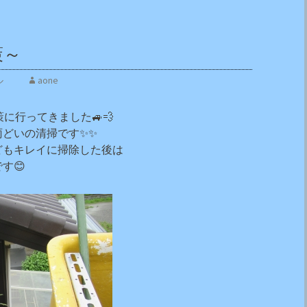
策～
ネル
aone
に行ってきました🚙💨
雨どいの清掃です✨✨
どもキレイに掃除した後は
す😊