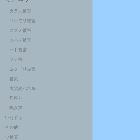
カラス被害
コウモリ被害
スズメ被害
ツバメ被害
ハト被害
フン害
ムクドリ被害
営巣
太陽光パネル
居座り
鳴き声
いたずら
その他
ウ被害