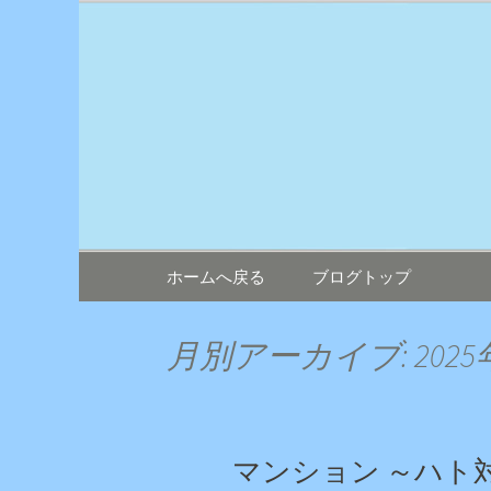
鳥害対策ならエイワン！日
エイワン 
コンテンツへ移動
ホームへ戻る
ブログトップ
月別アーカイブ: 2025
マンション ～ハト