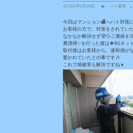
2025年6月20日
ハト被害
,
今回はマンション🏬へハト対策
お客様の方で、対策をされてい
なかなか解決せず😰💦ご連絡を
糞清掃✨を行った後は🍀BGネット
取付後はお客様から、違和感がな
驚かれていたとの事です🎶
これで鳩被害も解決ですね👧