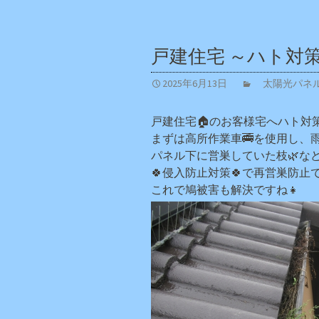
戸建住宅 ～ハト対
2025年6月13日
太陽光パ
戸建住宅🏠のお客様宅へハト対策
まずは高所作業車🚎を使用し、
パネル下に営巣していた枝🌿な
🍀侵入防止対策🍀で再営巣防止で
これで鳩被害も解決ですね👧