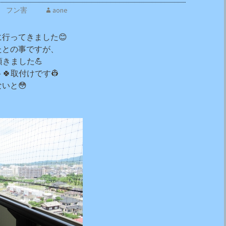
フン害
aone
に行ってきました😊
たとの事ですが、
頂きました💪
🍀取付けです👷
いと😳