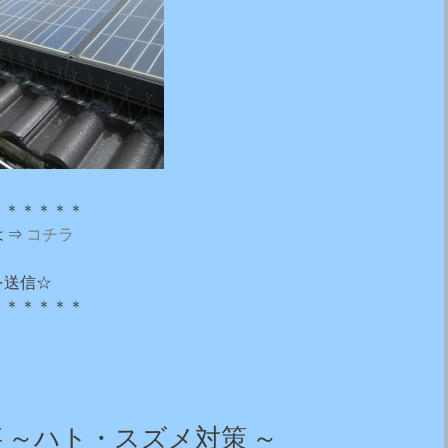
＊＊＊＊＊＊
 ⇒
コチラ
を送信☆
＊＊＊＊＊＊
 ～ハト・スズメ対策 ～