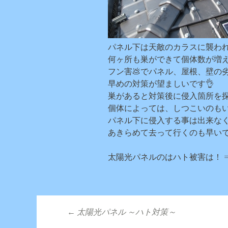
パネル下は天敵のカラスに襲わ
何ヶ所も巣ができて個体数が増え
フン害💩でパネル、屋根、壁の
早めの対策が望ましいです👌
巣があると対策後に侵入箇所を探
個体によっては、しつこいのも
パネル下に侵入する事は出来な
あきらめて去って行くのも早いで
太陽光パネルのはハト被害は！ 
←
太陽光パネル ～ハト対策～