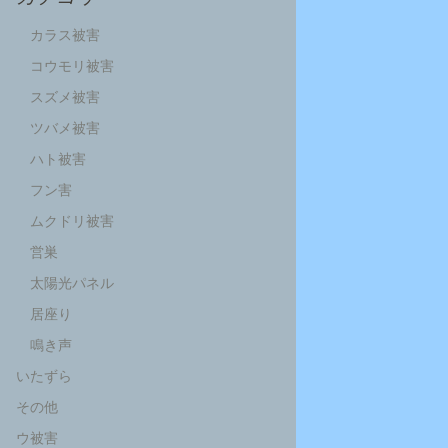
カラス被害
コウモリ被害
スズメ被害
ツバメ被害
ハト被害
フン害
ムクドリ被害
営巣
太陽光パネル
居座り
鳴き声
いたずら
その他
ウ被害