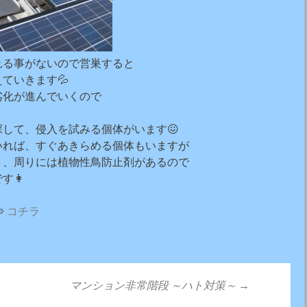
れる事がないので営巣すると
ていきます💦
劣化が進んでいくので
して、侵入を試みる個体がいます😖
いれば、すぐあきらめる個体もいますが
く、周りには植物性鳥防止剤があるので
す👩
⇒
コチラ
マンション非常階段 ～ハト対策～
→