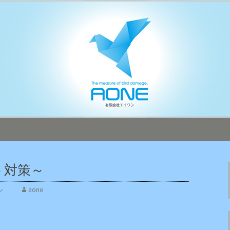
本全国へ迅速対応！
オフィシャルブ
ト対策～
ネル
aone