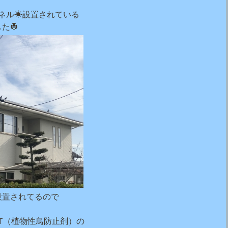
ネル☀設置されている
た👷
設置されてるので
-ST（植物性鳥防止剤）の