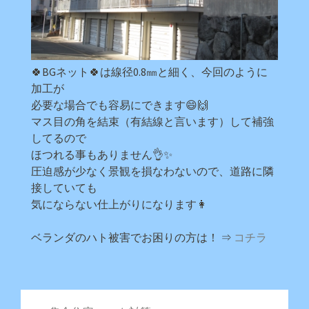
🍀BGネット🍀は線径0.8㎜と細く、今回のように
加工が
必要な場合でも容易にできます😄🙌
マス目の角を結束（有結線と言います）して補強
してるので
ほつれる事もありません👌✨
圧迫感が少なく景観を損なわないので、道路に隣
接していても
気にならない仕上がりになります👩
ベランダのハト被害でお困りの方は！ ⇒
コチラ