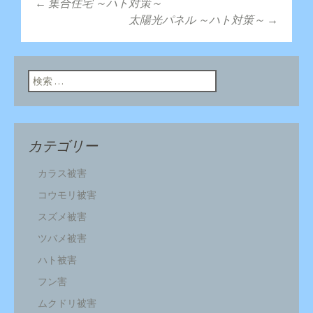
←
集合住宅 ～ハト対策～
投稿ナビゲーショ
太陽光パネル ～ハト対策～
→
ン
検索:
カテゴリー
カラス被害
コウモリ被害
スズメ被害
ツバメ被害
ハト被害
フン害
ムクドリ被害