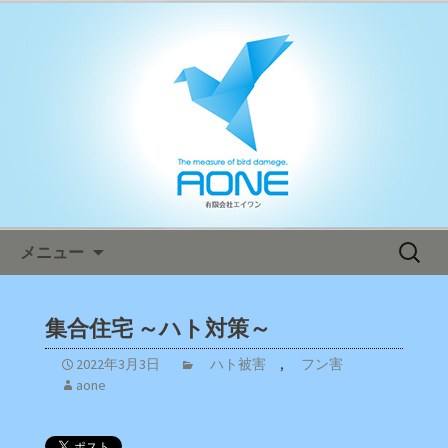
鳥害対策ならエイワン！日本全国へ迅
速対応！
エイワン オフィシャルブログ
コンテンツへ移動
検
メニュー
索:
集合住宅 ～ハト対策～
2022年3月3日
ハト被害
,
フン害
aone