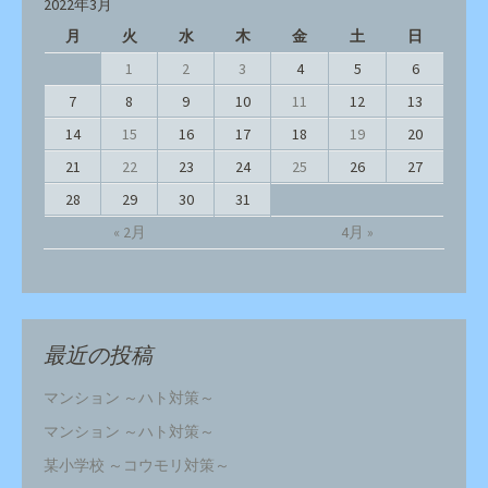
2022年3月
月
火
水
木
金
土
日
1
2
3
4
5
6
7
8
9
10
11
12
13
14
15
16
17
18
19
20
21
22
23
24
25
26
27
28
29
30
31
« 2月
4月 »
最近の投稿
マンション ～ハト対策～
マンション ～ハト対策～
某小学校 ～コウモリ対策～