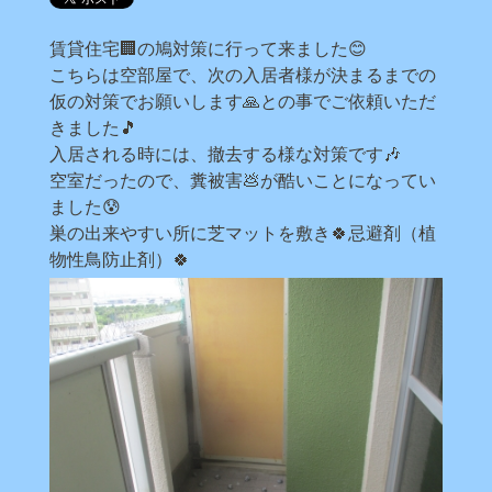
賃貸住宅🏢の鳩対策に行って来ました😊
こちらは空部屋で、次の入居者様が決まるまでの
仮の対策でお願いします🙏との事でご依頼いただ
きました🎵
入居される時には、撤去する様な対策です🎶
空室だったので、糞被害💩が酷いことになってい
ました😰
巣の出来やすい所に芝マットを敷き🍀忌避剤（植
物性鳥防止剤）🍀