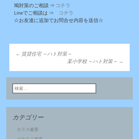
鳩対策のご相談 ⇒
コチラ
Lineでご相談は ⇒
コチラ
☆お友達に追加でお問合せ内容を送信☆
←
賃貸住宅 ～ハト対策～
投稿ナビゲーショ
某小学校 ～ハト対策～
→
ン
検索:
カテゴリー
カラス被害