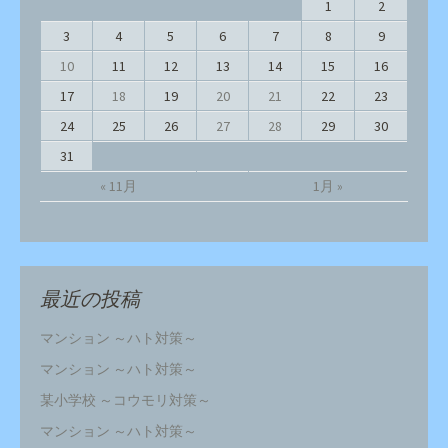
1
2
3
4
5
6
7
8
9
10
11
12
13
14
15
16
17
18
19
20
21
22
23
24
25
26
27
28
29
30
31
« 11月
1月 »
最近の投稿
マンション ～ハト対策～
マンション ～ハト対策～
某小学校 ～コウモリ対策～
マンション ～ハト対策～