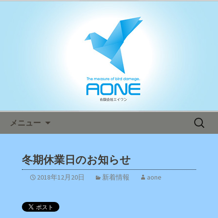
鳥害対策ならエイワン！日本全国へ迅
速対応！
エイワン オフィシャルブログ
コンテンツへ移動
検
メニュー
索:
冬期休業日のお知らせ
2018年12月20日
新着情報
aone