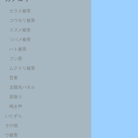
カラス被害
コウモリ被害
スズメ被害
ツバメ被害
ハト被害
フン害
ムクドリ被害
営巣
太陽光パネル
居座り
鳴き声
いたずら
その他
ウ被害