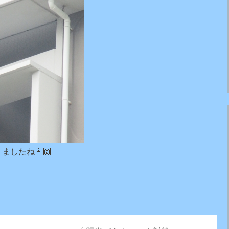
したね👩🙌