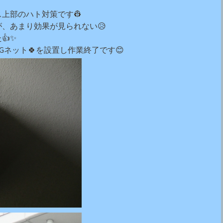
ス上部のハト対策です👷
、あまり効果が見られない😥
👍✨
Gネット🍀を設置し作業終了です😊