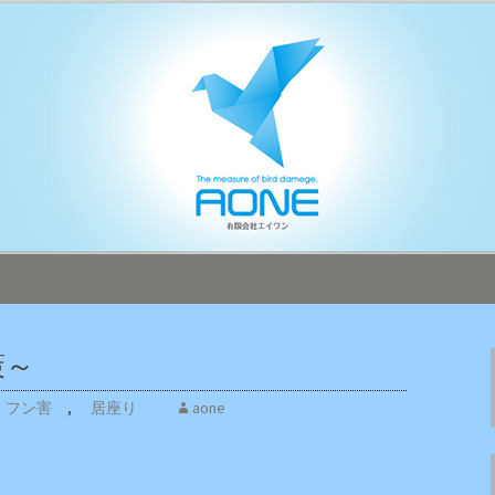
本全国へ迅速対応！
オフィシャルブ
策～
フン害
,
居座り
aone