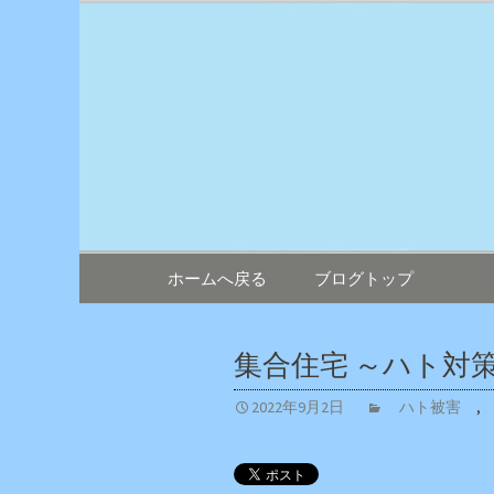
鳥害対策ならエイワン！日
エイワン 
コンテンツへ移動
ホームへ戻る
ブログトップ
集合住宅 ～ハト対
2022年9月2日
ハト被害
,