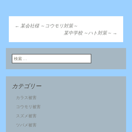
←
某会社様 ～コウモリ対策～
投稿ナビゲーショ
某中学校 ～ハト対策～
→
ン
検索:
カテゴリー
カラス被害
コウモリ被害
スズメ被害
ツバメ被害