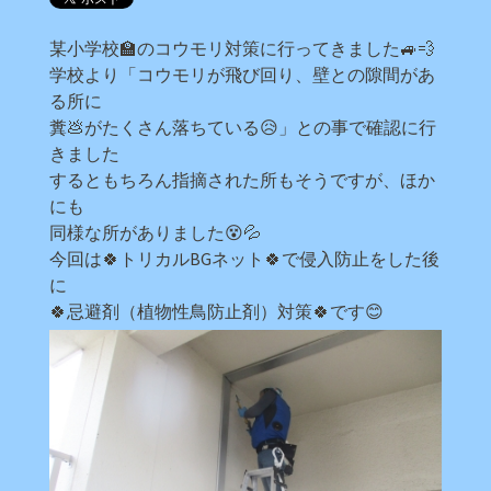
某小学校🏫のコウモリ対策に行ってきました🚙💨
学校より「コウモリが飛び回り、壁との隙間があ
る所に
糞💩がたくさん落ちている😥」との事で確認に行
きました
するともちろん指摘された所もそうですが、ほか
にも
同様な所がありました😵💦
今回は🍀トリカルBGネット🍀で侵入防止をした後
に
🍀忌避剤（植物性鳥防止剤）対策🍀です😊