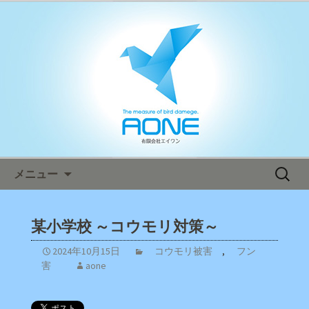
鳥害対策ならエイワン！日本全国へ迅
速対応！
エイワン オフィシャルブログ
コンテンツへ移動
検
メニュー
索:
某小学校 ～コウモリ対策～
2024年10月15日
コウモリ被害
,
フン
害
aone