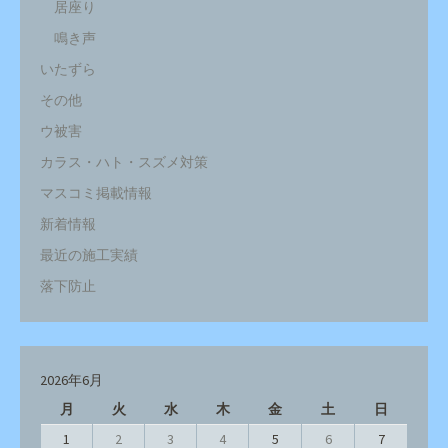
居座り
鳴き声
いたずら
その他
ウ被害
カラス・ハト・スズメ対策
マスコミ掲載情報
新着情報
最近の施工実績
落下防止
2026年6月
月
火
水
木
金
土
日
1
2
3
4
5
6
7