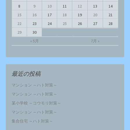
8
9
10
11
12
13
14
15
16
17
18
19
20
21
22
23
24
25
26
27
28
29
30
« 5月
7月 »
最近の投稿
マンション ～ハト対策～
マンション ～ハト対策～
某小学校 ～コウモリ対策～
マンション ～ハト対策～
集合住宅 ～ハト対策～