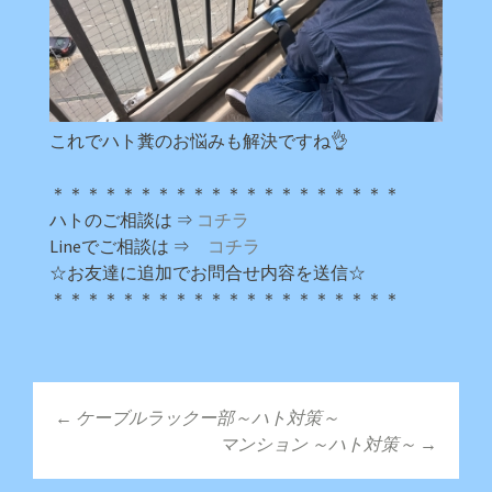
これでハト糞のお悩みも解決ですね👌
＊＊＊＊＊＊＊＊＊＊＊＊＊＊＊＊＊＊＊＊
ハトのご相談は ⇒
コチラ
Lineでご相談は ⇒
コチラ
☆お友達に追加でお問合せ内容を送信☆
＊＊＊＊＊＊＊＊＊＊＊＊＊＊＊＊＊＊＊＊
←
ケーブルラックー部～ハト対策～
投稿ナビゲーショ
マンション ～ハト対策～
→