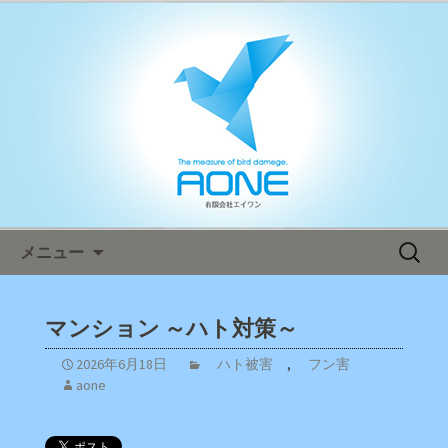
鳥害対策ならエイワン！日本全国へ迅
速対応！
エイワン オフィシャルブログ
コンテンツへ移動
検
メニュー
索:
マンション ～ハト対策～
2026年6月18日
ハト被害
,
フン害
aone