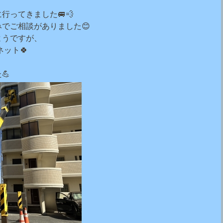
行ってきました🚐💨
みでご相談がありました😊
ようですが、
ネット🍀
💪