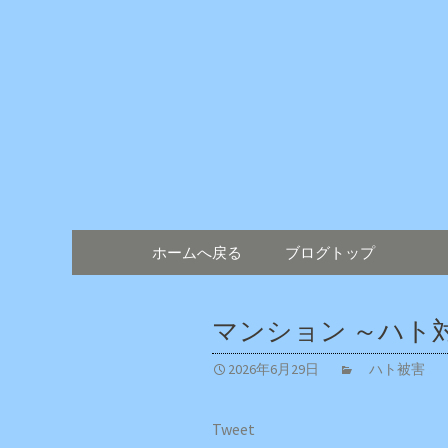
鳥害対策ならエイワン！日
エイワン 
コンテンツへ移動
ホームへ戻る
ブログトップ
マンション ～ハト
2026年6月29日
ハト被害
Tweet