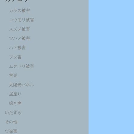
カラス被害
コウモリ被害
スズメ被害
ツバメ被害
ハト被害
フン害
ムクドリ被害
営巣
太陽光パネル
居座り
鳴き声
いたずら
その他
ウ被害