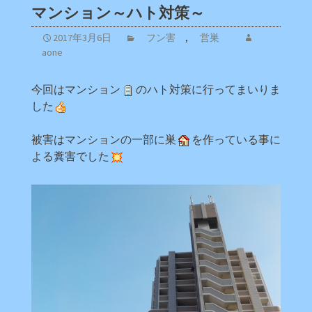
マンション～ハト対策～
2017年3月6日
フン害
,
営巣
aone
今回はマンション
のハト対策に行ってまいりま
した
被害はマンションの一部に巣
を作っている事に
よる糞害でした