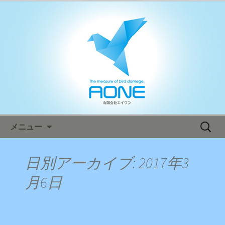
鳥害対策ならエイワン！日本全国へ迅
速対応！
エイワン オフィシャルブログ
コンテンツへ移動
検
メニュー
索:
日別アーカイブ: 2017年3
月6日