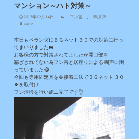
マンション～ハト対策～
2017年12月14日
フン害
,
鳴き声
aone
本日もベランダにＢＧネット３０での対策に行っ
てまいりました🚐
お客様の方で対策されてましたが開口部を
塞ぎきれてない為フン害と居座りによる 鳴声に困
っていました😂
今回も専用固定具を🍀接着工法でＢＧネット ３０
🍀を取付け
フン清掃を行い施工完了です👌