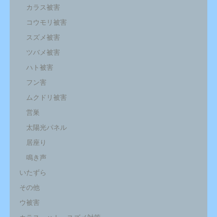
カラス被害
コウモリ被害
スズメ被害
ツバメ被害
ハト被害
フン害
ムクドリ被害
営巣
太陽光パネル
居座り
鳴き声
いたずら
その他
ウ被害