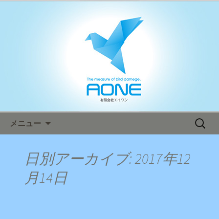
鳥害対策ならエイワン！日本全国へ迅
速対応！
エイワン オフィシャルブログ
コンテンツへ移動
検
メニュー
索:
日別アーカイブ: 2017年12
月14日