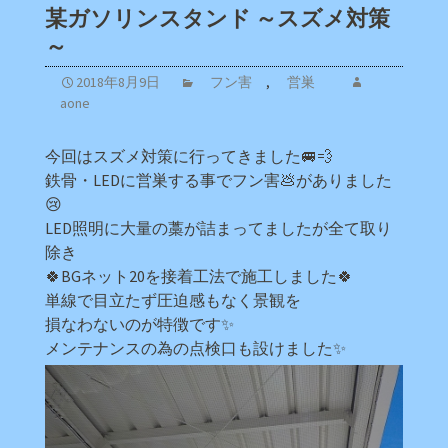
某ガソリンスタンド ～スズメ対策
～
2018年8月9日
フン害
,
営巣
aone
今回はスズメ対策に行ってきました🚐💨
鉄骨・LEDに営巣する事でフン害💩がありました
😢
LED照明に大量の藁が詰まってましたが全て取り
除き
🍀BGネット20を接着工法で施工しました🍀
単線で目立たず圧迫感もなく景観を
損なわないのが特徴です✨
メンテナンスの為の点検口も設けました✨