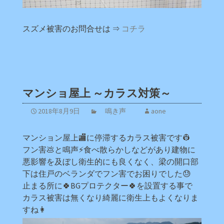
スズメ被害のお問合せは ⇒
コチラ
マンショ屋上 ～カラス対策～
2018年8月9日
鳴き声
aone
マンション屋上🏬に停滞するカラス被害です👷
フン害💩と鳴声⚡食べ散らかしなどがあり建物に
悪影響を及ぼし衛生的にも良くなく、梁の開口部
下は住戸のベランダでフン害でお困りでした😓
止まる所に🍀BGプロテクター🍀を設置する事で
カラス被害は無くなり綺麗に衛生上もよくなりま
すね👩