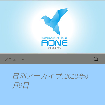
鳥害対策ならエイワン！日本全国へ迅
速対応！
エイワン オフィシャルブログ
コンテンツへ移動
検
メニュー
索:
日別アーカイブ: 2018年8
月9日