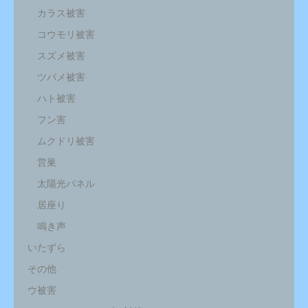
カラス被害
コウモリ被害
スズメ被害
ツバメ被害
ハト被害
フン害
ムクドリ被害
営巣
太陽光パネル
居座り
鳴き声
いたずら
その他
ウ被害