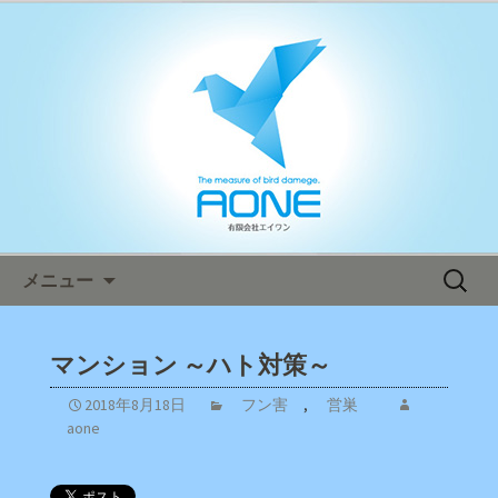
鳥害対策ならエイワン！日本全国へ迅
速対応！
エイワン オフィシャルブログ
コンテンツへ移動
検
メニュー
索:
マンション ～ハト対策～
2018年8月18日
フン害
,
営巣
aone