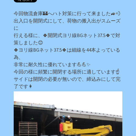
今回物流倉庫🏰へハト対策に行って来ました🚙💨
出入口を開閉式にして、荷物の搬入出がスムーズ
に
行える様に、🍀開閉式ヨリ線BGネット37.5🍀で対
策しました😊
🍀ヨリ線BGネット37.5🍀は細線を44本よっている
為、
非常に耐久性に優れています💪💪✨
今回の様に頻繁に開閉する場所に適しています☝
サイドは開閉の必要が無いので、締込みにして完
了です👩