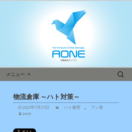
鳥害対策ならエイワン！日本全国へ迅
速対応！
エイワン オフィシャルブログ
コンテンツへ移動
検
メニュー
索:
物流倉庫 ～ハト対策～
2023年7月27日
ハト被害
,
フン害
aone