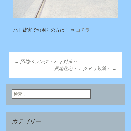
ハト被害でお困りの方は！ ⇒
コチラ
←
団地ベランダ ～ハト対策～
投稿ナビゲーショ
戸建住宅 ～ムクドリ対策～
→
ン
検索:
カテゴリー