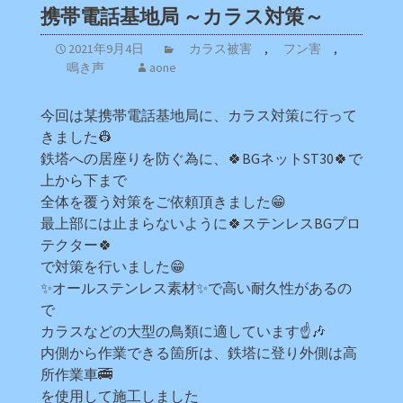
携帯電話基地局 ～カラス対策～
2021年9月4日
カラス被害
,
フン害
,
鳴き声
aone
今回は某携帯電話基地局に、カラス対策に行って
きました👷
鉄塔への居座りを防ぐ為に、🍀BGネットST30🍀で
上から下まで
全体を覆う対策をご依頼頂きました😁
最上部には止まらないように🍀ステンレスBGプロ
テクター🍀
で対策を行いました😁
✨オールステンレス素材✨で高い耐久性があるの
で
カラスなどの大型の鳥類に適しています☝🎶
内側から作業できる箇所は、鉄塔に登り外側は高
所作業車🚎
を使用して施工しました