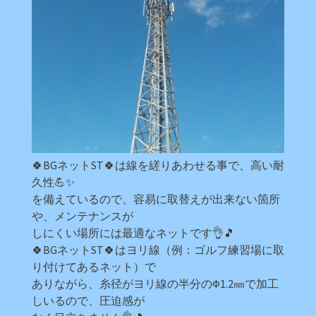
🍀BGネットST🍀は線を縒りあわせる事で、高い耐
久性💪✨
を備えているので、容易に取替えが出来ない箇所
や、メンテナンスが
しにくい場所には最適なネットです👌🎵
🍀BGネットST🍀はヨリ線（例：ゴルフ練習場に取
り付けてあるネット）で
ありながら、糸径がヨリ線の半分のФ1.2㎜で加工
しいるので、圧迫感が