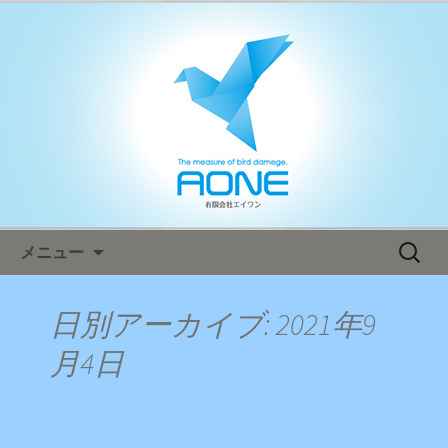
鳥害対策ならエイワン！日本全国へ迅
速対応！
エイワン オフィシャルブログ
コンテンツへ移動
検
メニュー
索:
日別アーカイブ: 2021年9
月4日