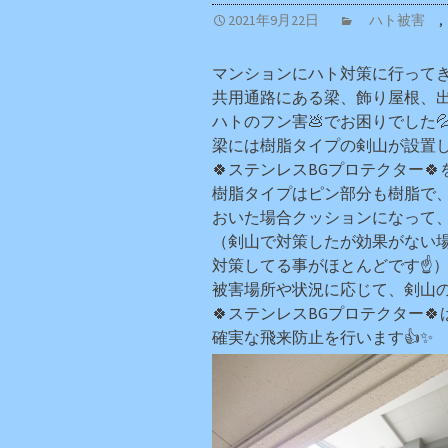
2021年9月22日
ハト被害
,
マンションにハト対策に行ってきま
共用通路にある梁、飾り屋根、
ハトのフン害💩でお困りでした
梁には樹脂タイプの剣山が設置
🍀ステンレスBGプロテクター🍀
樹脂タイプはピン部分も樹脂で
おいた場合クッションになって、
（剣山で対策したが効果がない
対策してる事がほとんどです☝
被害場所や状況に応じて、剣山の
🍀ステンレスBGプロテクター
確実な飛来防止を行います👍✨