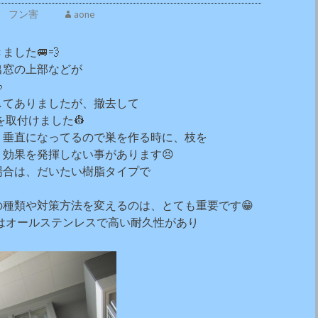
フン害
aone
した🚐💨
出窓の上部などが

してありましたが、撤去して
を取付けました👷
、垂直になってるので巣を作る時に、枝を
効果を発揮しない事があります😣
場合は、だいたい樹脂タイプで
）
種類や対策方法を変えるのは、とても重要です😁
はオールステンレスで高い耐久性があり