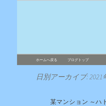
鳥害対策ならエイワン！日
エイワン 
コンテンツへ移動
ホームへ戻る
ブログトップ
日別アーカイブ: 2021
某マンション ～ハ