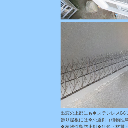
出窓の上部にも🍀ステンレスBG
飾り屋根には🍀忌避剤（植物性鳥
🍀植物性鳥防止剤🍀は色・材