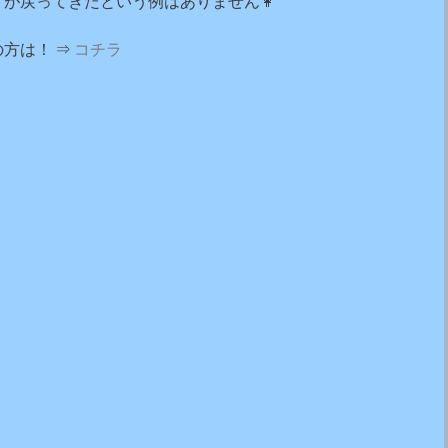
トが戻ってきたという例はありません👩
方は！ ⇒
コチラ