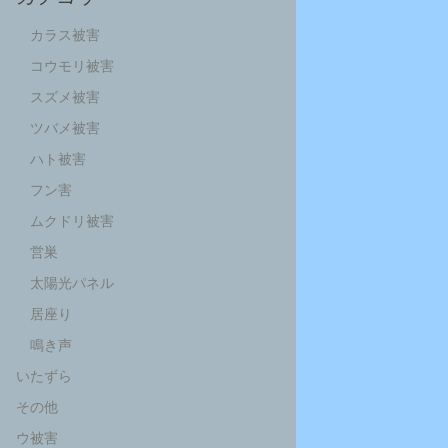
カラス被害
コウモリ被害
スズメ被害
ツバメ被害
ハト被害
フン害
ムクドリ被害
営巣
太陽光パネル
居座り
鳴き声
いたずら
その他
ウ被害