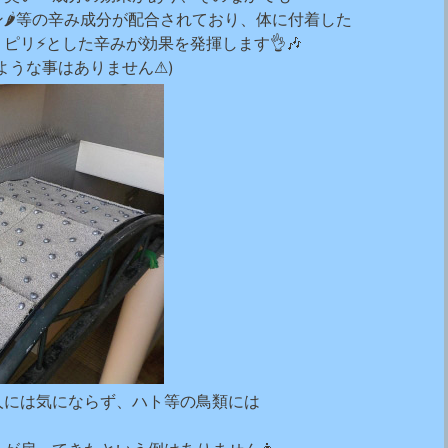
🌶等の辛み成分が配合されており、体に付着した
ピリ⚡とした辛みが効果を発揮します👌🎶
ような事はありません⚠)
人には気にならず、ハト等の鳥類には