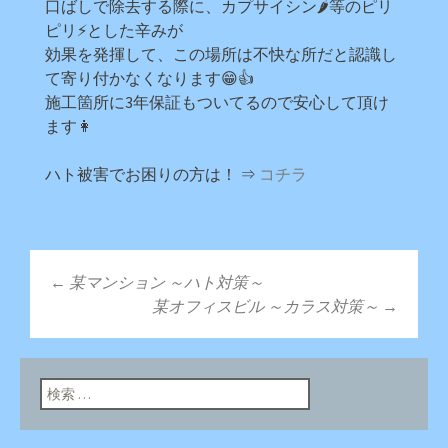
口ばしで除去する際に、カプサイシン🌶等のピリ
ピリ⚡とした辛みが
効果を発揮して、この場所は不快な所だと認識し
て寄り付かなくなります😁👍
施工箇所に3年保証もついてるので安心して頂け
ます👩
ハト被害でお困りの方は！ ⇒
コチラ
←
某マンション ～ハト対策～
投稿ナビゲーショ
某オフィスビル ～カラス対策～
→
ン
検索: