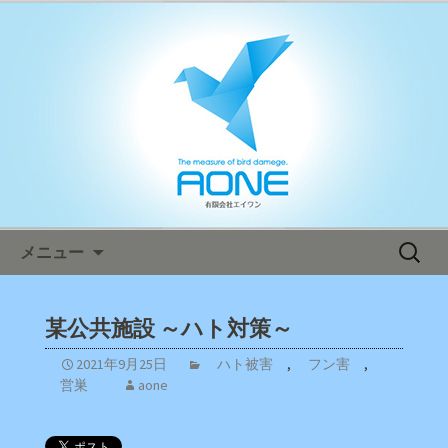
鳥害対策ならエイワン！日本全国へ迅
速対応！
エイワン オフィシャルブログ
コンテンツへ移動
検
メニュー
索:
某公共施設 ～ハト対策～
2021年9月25日
ハト被害
,
フン害
,
営巣
aone