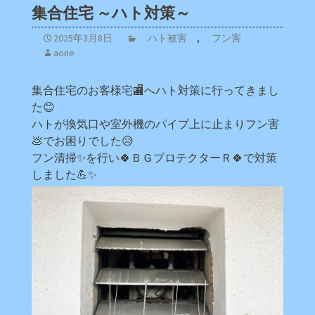
集合住宅 ～ハト対策～
2025年3月8日
ハト被害
,
フン害
aone
集合住宅のお客様宅🏬へハト対策に行ってきまし
た😊
ハトが換気口や室外機のパイプ上に止まりフン害
💩でお困りでした😥
フン清掃✨を行い🍀ＢＧプロテクターＲ🍀で対策
しました💪✨