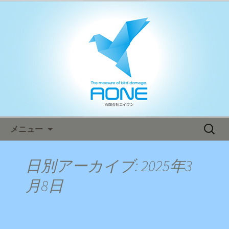
鳥害対策ならエイワン！日本全国へ迅
速対応！
エイワン オフィシャルブログ
コンテンツへ移動
検
メニュー
索:
日別アーカイブ: 2025年3
月8日