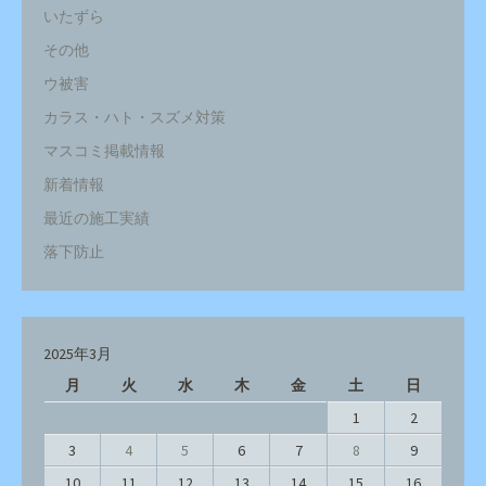
いたずら
その他
ウ被害
カラス・ハト・スズメ対策
マスコミ掲載情報
新着情報
最近の施工実績
落下防止
2025年3月
月
火
水
木
金
土
日
1
2
3
4
5
6
7
8
9
10
11
12
13
14
15
16