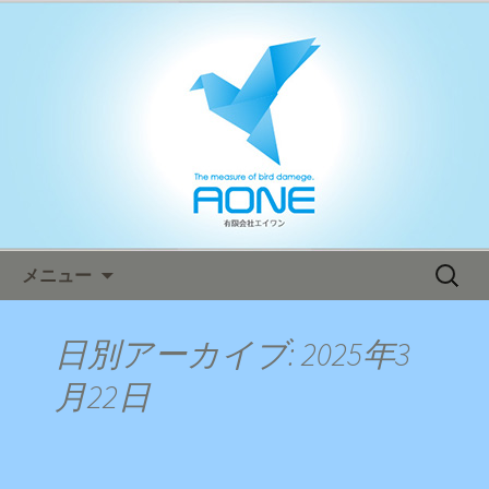
鳥害対策ならエイワン！日本全国へ迅
速対応！
エイワン オフィシャルブログ
コンテンツへ移動
検
メニュー
索:
日別アーカイブ: 2025年3
月22日