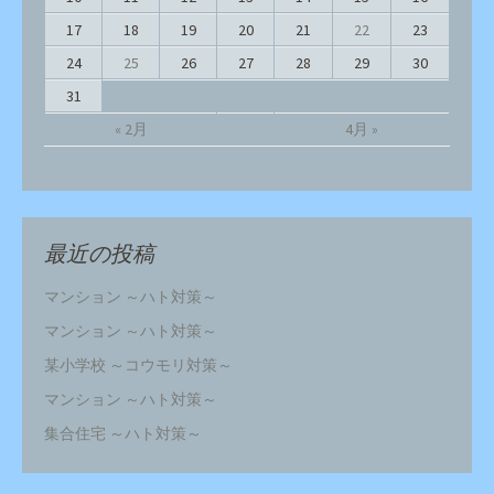
17
18
19
20
21
22
23
24
25
26
27
28
29
30
31
« 2月
4月 »
最近の投稿
マンション ～ハト対策～
マンション ～ハト対策～
某小学校 ～コウモリ対策～
マンション ～ハト対策～
集合住宅 ～ハト対策～